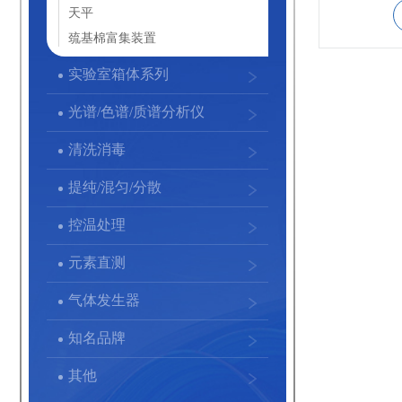
天平
巯基棉富集装置
实验室箱体系列
光谱/色谱/质谱分析仪
清洗消毒
提纯/混匀/分散
控温处理
元素直测
气体发生器
知名品牌
其他