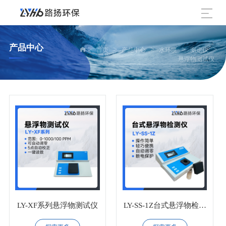
产品中心
>
>
>
>
>
首页
产品中心
水环境
测定仪
悬浮物测试仪
LY-XF系列悬浮物测试仪
LY-SS-1Z台式悬浮物检测
仪