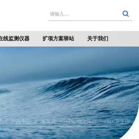
在线监测仪器
扩项方案驿站
关于我们
页
产品中心
水环境
理化/物化指标
SDI测定仪
>
>
>
>