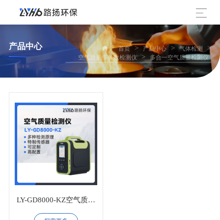
产品中心
>
>
>
>
首页
产品中心
气体检测
>
空气质量多参数检测仪
多合一空气质量检测仪
LY-GD8000-KZ空气质量
检测仪