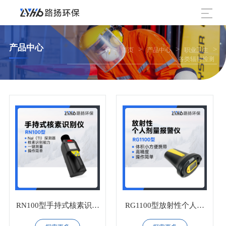
产品中心
>
>
>
>
首页
产品中心
职业卫生
各类辐射检测
RN100型手持式核素识别
RG1100型放射性个人剂
仪
量报警仪