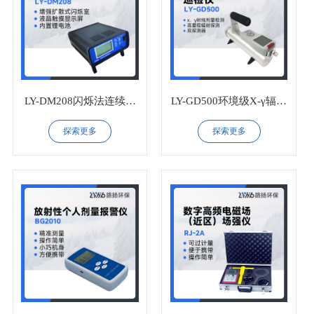
LY-DM208闪烁法连续测
LY-GD500环境级X-γ辐射
氡仪
巡检仪
探索更多
探索更多