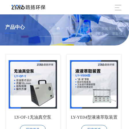
产品中心
>
>
>
>
首页
产品中心
实验室分析
>
基础前处理设备
萃取仪
LY-OF-1无油真空泵
LY-YE04型液液萃取装置