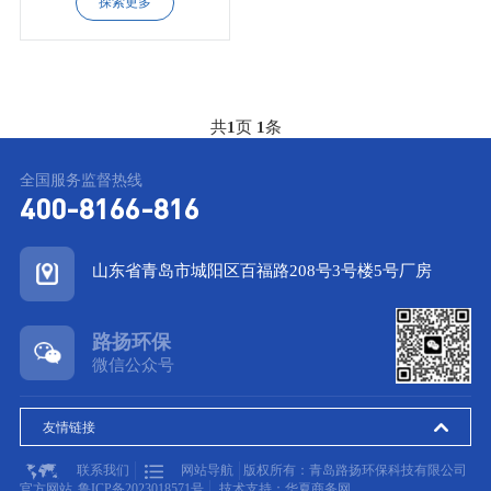
探索更多
共
1
页
1
条
全国服务监督热线
400-8166-816
山东省青岛市城阳区百福路208号3号楼5号厂房
路扬环保
微信公众号
友情链接
联系我们
网站导航
版权所有：青岛路扬环保科技有限公司
官方网站
鲁ICP备2023018571号
技术支持：华夏商务网