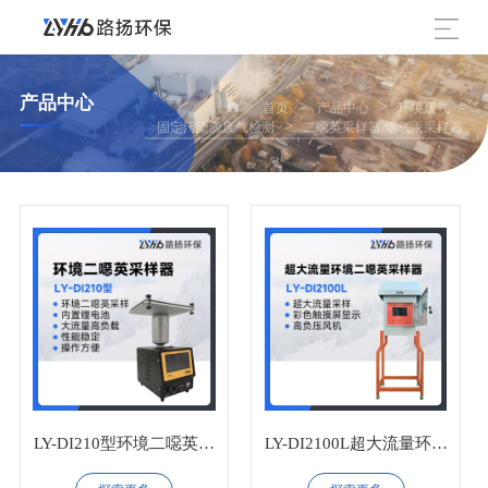
产品中心
>
>
>
>
首页
产品中心
环境废气
>
固定污染源废气检测
二噁英采样器/烟气汞采样器
LY-DI210型环境二噁英采
LY-DI2100L超大流量环境
样器
二噁英采样器